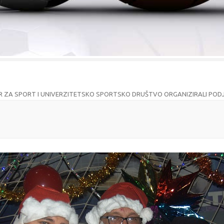
 ZA SPORT I UNIVERZITETSKO SPORTSKO DRUŠTVO ORGANIZIRALI PODJ