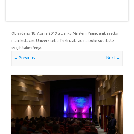
Objavljeno
18. Aprila 2019
u članku
Miralem Pjanić ambasador
manifestacije: Univerzitet u Tuzli izabrao najbolje sportiste
svojih takmičenja
.
← Previous
Next →