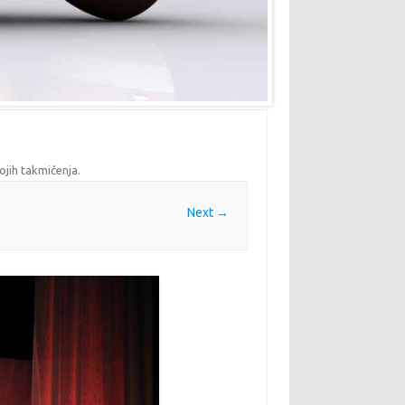
ojih takmičenja
.
Next →