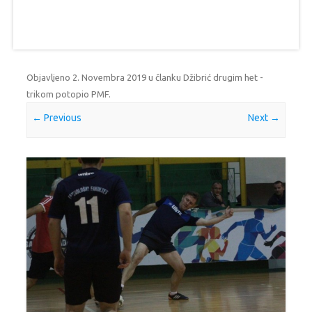
Objavljeno
2. Novembra 2019
u članku
Džibrić drugim het -
trikom potopio PMF
.
← Previous
Next →