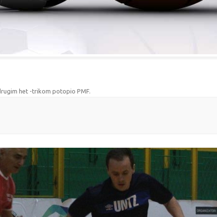
drugim het -trikom potopio PMF
.