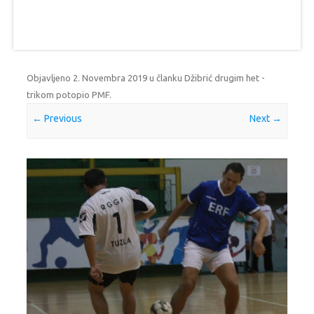
Objavljeno
2. Novembra 2019
u članku
Džibrić drugim het -
trikom potopio PMF
.
← Previous
Next →