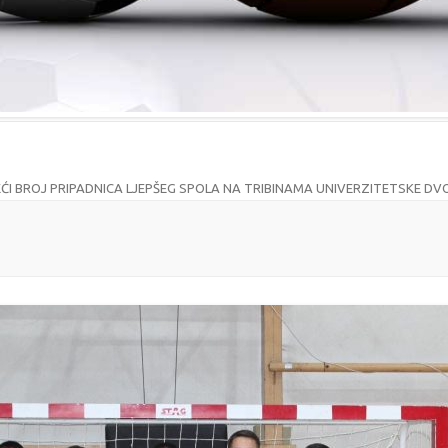
EĆI BROJ PRIPADNICA LJEPŠEG SPOLA NA TRIBINAMA UNIVERZITETSKE D