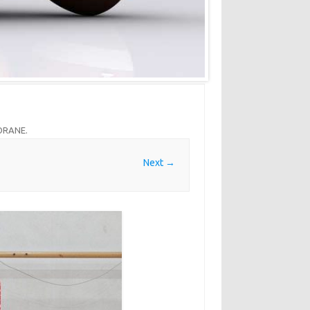
VORANE
.
Next →