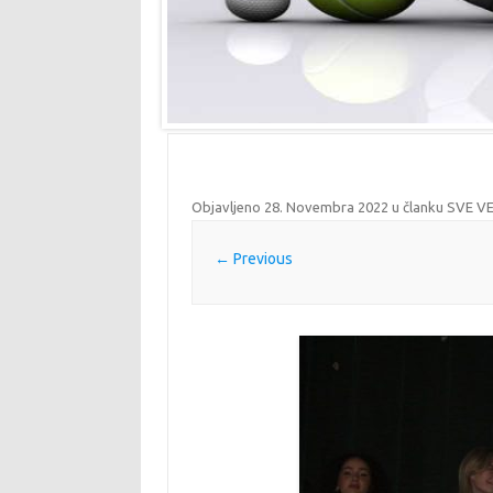
Objavljeno
28. Novembra 2022
u članku
SVE V
← Previous