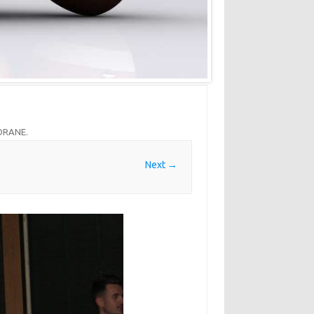
VORANE
.
Next →