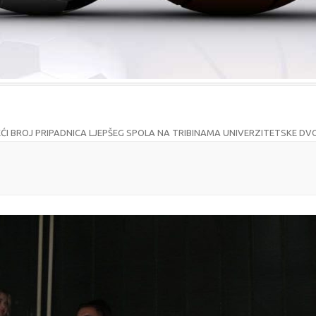
EĆI BROJ PRIPADNICA LJEPŠEG SPOLA NA TRIBINAMA UNIVERZITETSKE D