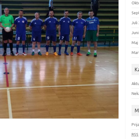
Okt
Sep
Juli
Jun
Maj
Mar
K
Aktu
Nek
M
Prij
RSS