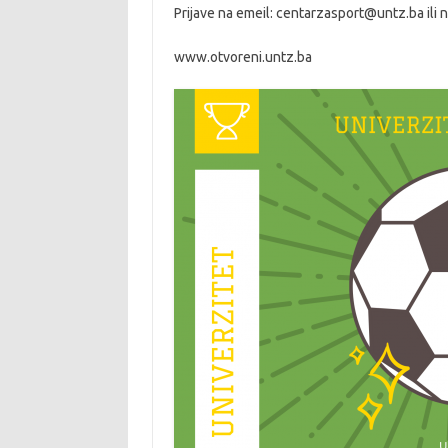
Prijave na emeil: centarzasport@untz.ba ili
www.otvoreni.untz.ba