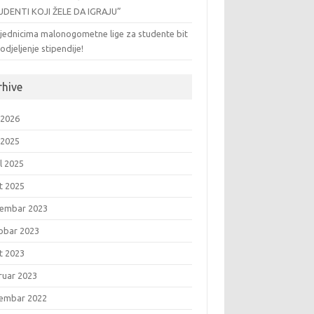
UDENTI KOJI ŽELE DA IGRAJU”
jednicima malonogometne lige za studente bit
odjeljenje stipendije!
rhive
 2026
 2025
l 2025
t 2025
embar 2023
obar 2023
t 2023
ruar 2023
embar 2022