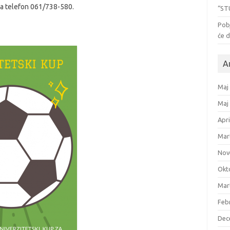
 na telefon 061/738-580.
“ST
Pob
će d
A
Maj
Maj
Apri
Mar
Nov
Okt
Mar
Feb
Dec