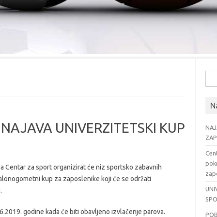
Pre
Na
, NAJAVA UNIVERZITETSKI KUP
NAJ
ZAP
Cent
pok
la Centar za sport organizirat će niz sportsko zabavnih
zapo
 malonogometni kup za zaposlenike koji će se održati
UNI
.
SPO
6.2019. godine kada će biti obavljeno izvlačenje parova.
POB