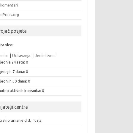
komentari
dPress.org
rojač posjeta
tranice
anice
|
Učitavanja
|
Jedinstveni
jednja 24 sata:
0
jednjih 7 dana:
0
jednjih 30 dana:
0
utno aktivnih korisnika: 0
ijatelji centra
ralno grijanje d.d. Tuzla