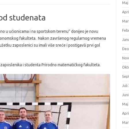
Maj
Apri
 od studenata
Mar
Feb
dno u učionicama i na sportskom terenu” donijeo je novu
konomskog fakulteta. Nakon završenog regularnog vremena
Jan
žetku zaposlenici su imali više sreće i postigavši prvi gol
Dec
Nov
 zaposlenika i studenta Prirodno matematičkog fakulteta.
Okt
Sep
Juli
Jun
Maj
Apri
Mar