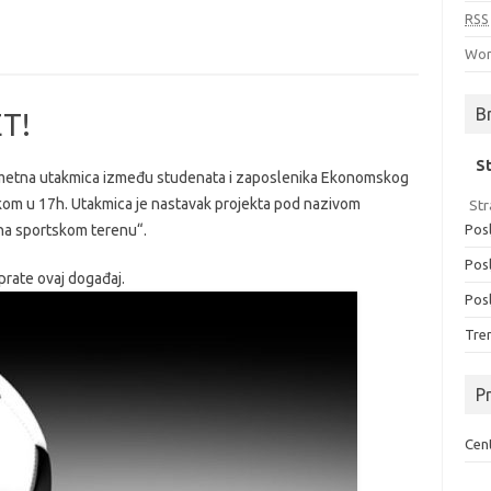
RSS
Wor
B
T!
S
gometna utakmica između studenata i zaposlenika Ekonomskog
tkom u 17h. Utakmica je nastavak projekta pod nazivom
Str
 na sportskom terenu“.
Posl
Posl
rate ovaj događaj.
Posl
Tren
Pr
Cent