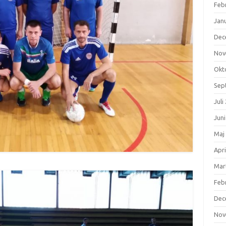
Feb
Jan
Dec
Nov
Okt
Sep
Juli
Jun
Maj
Apri
Mar
Feb
Dec
Nov