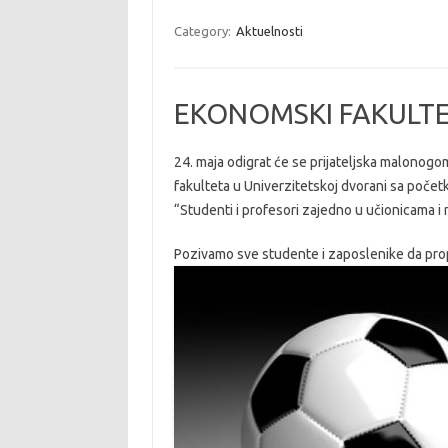
Category:
Aktuelnosti
EKONOMSKI FAKULTE
24. maja odigrat će se prijateljska malono
fakulteta u Univerzitetskoj dvorani sa poče
“Studenti i profesori zajedno u učionicama i
Pozivamo sve studente i zaposlenike da prop