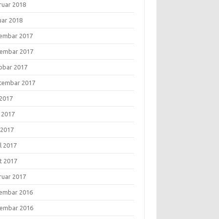
ruar 2018
uar 2018
embar 2017
embar 2017
obar 2017
tembar 2017
 2017
i 2017
 2017
l 2017
t 2017
ruar 2017
embar 2016
embar 2016