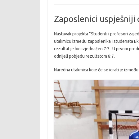
Zaposlenici uspješniji
Nastavak projekta “Studenti i profesori zaje
utakmicu između zaposlenika i studenata E
rezultat je bio izjednačen 7:7. U prvom produ
odnijeli pobjedu rezultatom 8:7.
Naredna utakmica koje će se igrati je između