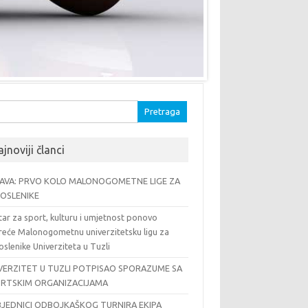
traga:
jnoviji članci
AVA: PRVO KOLO MALONOGOMETNE LIGE ZA
OSLENIKE
ar za sport, kulturu i umjetnost ponovo
reće Malonogometnu univerzitetsku ligu za
slenike Univerziteta u Tuzli
VERZITET U TUZLI POTPISAO SPORAZUME SA
RTSKIM ORGANIZACIJAMA
JEDNICI ODBOJKAŠKOG TURNIRA EKIPA