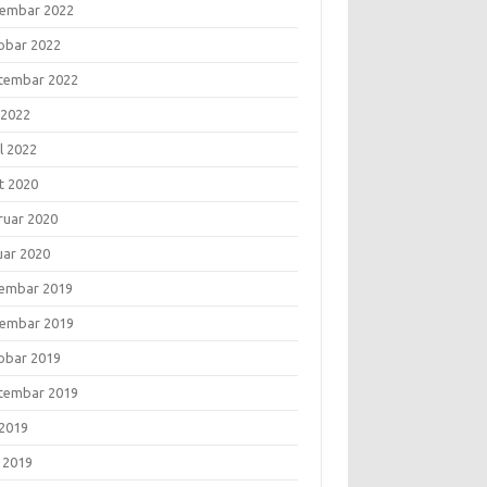
embar 2022
obar 2022
tembar 2022
 2022
l 2022
t 2020
ruar 2020
uar 2020
embar 2019
embar 2019
obar 2019
tembar 2019
 2019
i 2019