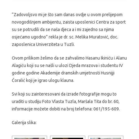
“Zadovoljsvo mi je što sam danas ovdje u ovom prelijepom
novogodišnjem ambijentu, zaista uposlenici Centra za sport
su se potrudili da se naša djeca a i mi zajedno sa njima
osjećamo ugodno” rekla je dr. sc. Melika Muratović, doc.
zaposlenica Univerziteta u Tuzli.
Ovom prilikom želimo da se zahvalimo Hasanu Ikiniću i Alanu
Alagiću koji su se našli u ulozi Djeda mrazova i studentu IV
godine godine Akademije dramskih umjetnosti Husnijji
Ćoralić koji je igrao ulogu klauna.
Svi koji su zainteresovani da izrade fotografije mogu to
uraditi u studiju Foto Vlasta Tuzla, Maršala Tita do br. 60,
informacije možete dobiti na broj telefona: 061/195-609.
Galerija slika: