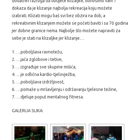
dodatnih razloga da obujete klizaljke, donosimo vam 7
dokaza da je klizanje najbolja rekreacija koju možete
izabrati. Klizati mogu baš svi bez obzira na dob, a
rekreativnim klizanjem možete se početi baviti i sa 70 godina
jer dobne granice nema. Najbolje što možete napraviti za
sebe je stati na klizaljke jer klizanje…
1. …poboljšava ravnotežu,
2. …jača zglobove i tetive,
3. …izgrađuje sve skupine mišića,
4. …je odlična kardio-tjelovježba,
5. …poboljšava izdržljivost,
6. …pomaže u mršavljenju i održavanju tjelesne težine,
7. …djeluje poput mentalnog fitnesa.
GALERIJA SLIKA: