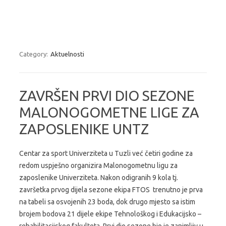
Category:
Aktuelnosti
ZAVRŠEN PRVI DIO SEZONE
MALONOGOMETNE LIGE ZA
ZAPOSLENIKE UNTZ
Centar za sport Univerziteta u Tuzli već četiri godine za
redom uspješno organizira Malonogometnu ligu za
zaposlenike Univerziteta. Nakon odigranih 9 kola tj.
završetka prvog dijela sezone ekipa FTOS trenutno je prva
na tabeli sa osvojenih 23 boda, dok drugo mjesto sa istim
brojem bodova 21 dijele ekipe Tehnološkog i Edukacijsko –
rehabilitacijskog fakulteta. Prvi dio sezone bio je zanimljiv u