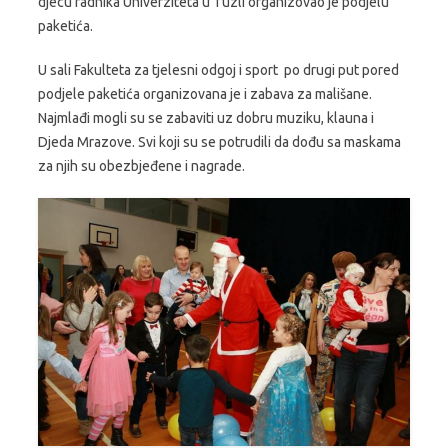
djecu radnika Univerziteta u Tuzli organizovao je podjelu
paketića.
U sali Fakulteta za tjelesni odgoj i sport po drugi put pored
podjele paketića organizovana je i zabava za mališane.
Najmlađi mogli su se zabaviti uz dobru muziku, klauna i
Djeda Mrazove. Svi koji su se potrudili da dođu sa maskama
za njih su obezbjeđene i nagrade.