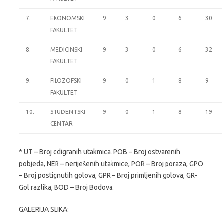
7.
EKONOMSKI
9
3
0
6
30
FAKULTET
8.
MEDICINSKI
9
3
0
6
32
FAKULTET
9.
FILOZOFSKI
9
0
1
8
9
FAKULTET
10.
STUDENTSKI
9
0
1
8
19
CENTAR
* UT – Broj odigranih utakmica, POB – Broj ostvarenih
pobjeda, NER – neriješenih utakmice, POR – Broj poraza, GPO
– Broj postignutih golova, GPR – Broj primljenih golova, GR-
Gol razlika, BOD – Broj Bodova.
GALERIJA SLIKA: