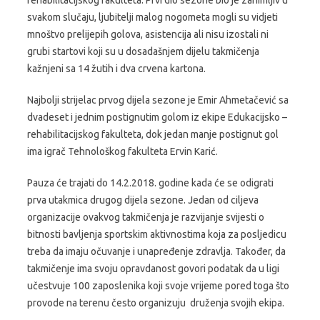
svakom slučaju, ljubitelji malog nogometa mogli su vidjeti
mnoštvo prelijepih golova, asistencija ali nisu izostali ni
grubi startovi koji su u dosadašnjem dijelu takmičenja
kažnjeni sa 14 žutih i dva crvena kartona.
Najbolji strijelac prvog dijela sezone je Emir Ahmetačević sa
dvadeset i jednim postignutim golom iz ekipe Edukacijsko –
rehabilitacijskog fakulteta, dok jedan manje postignut gol
ima igrač Tehnološkog fakulteta Ervin Karić.
Pauza će trajati do 14.2.2018. godine kada će se odigrati
prva utakmica drugog dijela sezone. Jedan od ciljeva
organizacije ovakvog takmičenja je razvijanje svijesti o
bitnosti bavljenja sportskim aktivnostima koja za posljedicu
treba da imaju očuvanje i unapređenje zdravlja. Također, da
takmičenje ima svoju opravdanost govori podatak da u ligi
učestvuje 100 zaposlenika koji svoje vrijeme pored toga što
provode na terenu često organizuju druženja svojih ekipa.