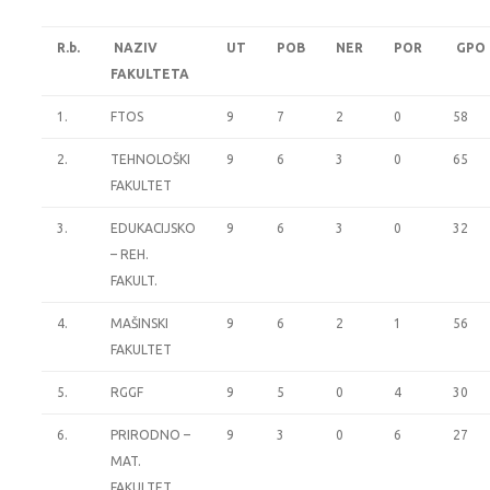
R.b.
NAZIV
UT
POB
NER
POR
GPO
FAKULTETA
1.
FTOS
9
7
2
0
58
2.
TEHNOLOŠKI
9
6
3
0
65
FAKULTET
3.
EDUKACIJSKO
9
6
3
0
32
– REH.
FAKULT.
4.
MAŠINSKI
9
6
2
1
56
FAKULTET
5.
RGGF
9
5
0
4
30
6.
PRIRODNO –
9
3
0
6
27
MAT.
FAKULTET