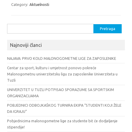
Category:
Aktuelnosti
Pretraga:
Najnoviji članci
NAJAVA: PRVO KOLO MALONOGOMETNE LIGE ZA ZAPOSLENIKE
Centar za sport, kulturu i umjetnost ponovo pokreće
Malonogometnu univerzitetsku ligu za zaposlenike Univerziteta u
Tuzli
UNIVERZITET U TUZLI POTPISAO SPORAZUME SA SPORTSKIM
ORGANIZACIJAMA
POBJEDNICI ODBOJKAŠKOG TURNIRA EKIPA “STUDENTI KOJI ŽELE
DA IGRAJU”
Pobjednicima malonogometne lige za studente bit će dodjeljenje
stipendije!