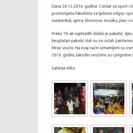
Dana 28.12.2016. godine Centar za sport i U
prostorijama Fakulteta za tjelesni odgoj i s
maskenbal, igrice, klovnove, muziku, ples i
Preko 70-ak najmlađih dobilo je paketić, dje
besplatan paketić dok su svi ostali zainteres
Mraz uručio. Na ovaj način izmamljeni su osmje
2016. godini, također uručene su i prigodne 
Galerija slika: