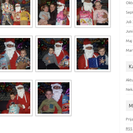
Okt
Sep
Juli
Jun
Maj
Mar
K
Aktu
Nek
M
Prij
RSS