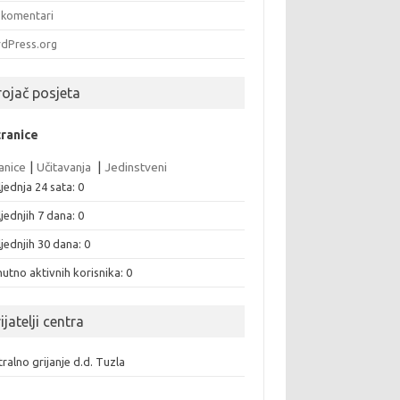
komentari
dPress.org
rojač posjeta
tranice
anice
|
Učitavanja
|
Jedinstveni
jednja 24 sata:
0
jednjih 7 dana:
0
jednjih 30 dana:
0
utno aktivnih korisnika: 0
ijatelji centra
ralno grijanje d.d. Tuzla