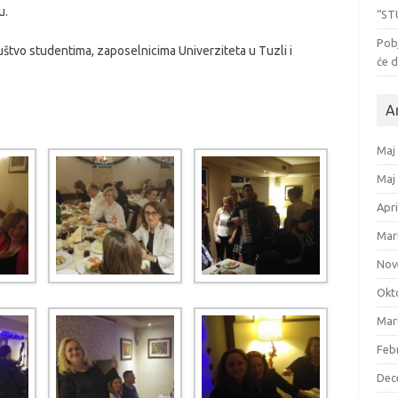
u.
“ST
Pob
uštvo studentima, zaposelnicima Univerziteta u Tuzli i
će d
A
Maj
Maj
Apri
Mar
Nov
Okt
Mar
Feb
Dec