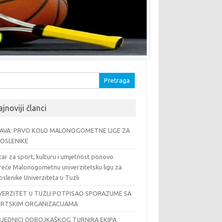
traga:
jnoviji članci
AVA: PRVO KOLO MALONOGOMETNE LIGE ZA
OSLENIKE
ar za sport, kulturu i umjetnost ponovo
reće Malonogometnu univerzitetsku ligu za
slenike Univerziteta u Tuzli
VERZITET U TUZLI POTPISAO SPORAZUME SA
RTSKIM ORGANIZACIJAMA
JEDNICI ODBOJKAŠKOG TURNIRA EKIPA