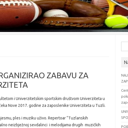
Pre
Na
RGANIZIRAO ZABAVU ZA
NAJ
ZAP
RZITETA
Cent
pok
kultetom i Univerzitetskim sportskim društvom Univerziteta u
zapo
eka Nove 2017. godine za zaposlenike Univerziteta u Tuzli.
UNI
SPO
pjesmu, ples i muziku uživo. Repertoar “Tuzlanskih
nalno neizbježnoj sevdalinci i melodijama drugih muzičkih
POB