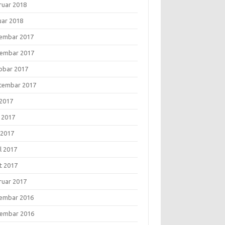
ruar 2018
uar 2018
embar 2017
embar 2017
obar 2017
tembar 2017
 2017
i 2017
 2017
l 2017
t 2017
ruar 2017
embar 2016
embar 2016