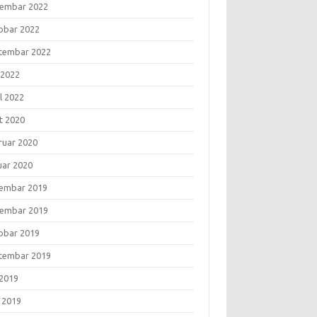
embar 2022
obar 2022
tembar 2022
 2022
l 2022
t 2020
ruar 2020
uar 2020
embar 2019
embar 2019
obar 2019
tembar 2019
 2019
i 2019