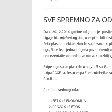
SVE SPREMNO ZA OD
Dana 20.12.2016. godine odigrano je i poslje
Liga je bila mješovitog tipa, u ekipi su bili 
četiriplasirane ekipe izborile su plasman u pl
ligu, šta više, nijedna pobjeda govori dovoljn
reprezentativno predstave morat će ozbiljnije
Ekipe koje su se plasirale u play-off su: Far
ekipa RGGF –a, šesto ekipa Elektrotehnike, s
fakulteta.
Rezultati sedmog kola:
FET 0 : 2 EKONOMIJA
PRAVO 0 : 2 FTOS