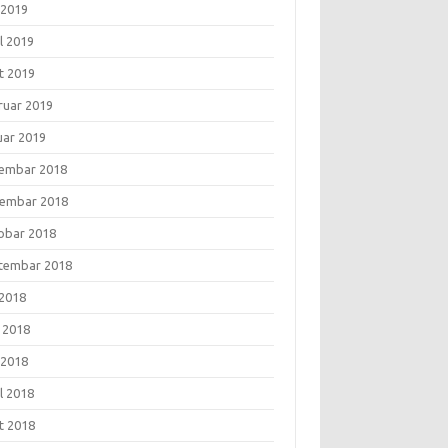
 2019
l 2019
t 2019
ruar 2019
uar 2019
embar 2018
embar 2018
obar 2018
tembar 2018
 2018
i 2018
 2018
l 2018
t 2018