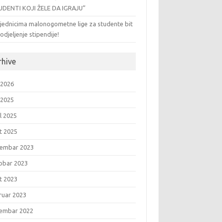
UDENTI KOJI ŽELE DA IGRAJU”
jednicima malonogometne lige za studente bit
odjeljenje stipendije!
rhive
 2026
 2025
l 2025
t 2025
embar 2023
obar 2023
t 2023
ruar 2023
embar 2022