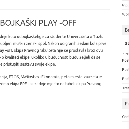
RSS
Wor
BOJKAŠKI PLAY -OFF
B
dnje kolo odbojkaškelige za studente Univerziteta u Tuzli.
S
zastupljeni muški i ženski spol. Nakon odigranih sedam kola prve
ay –off. Ekipa Pravnog fakulteta nije se proslavila kroz ovu
Str
o o kvaliteti ekipe, ukoliko u budućnosti budu željeli da se
Posl
 pristupiti sastavu svoje ekipe.
Posl
macija, FTOS, Mašinstvo i Ekonomija, peto mjesto zauzela je
Posl
edmo ekipa ERF –a i zadnje mjesto na tabeli ekipa Pravnog
Tren
Pr
Cent