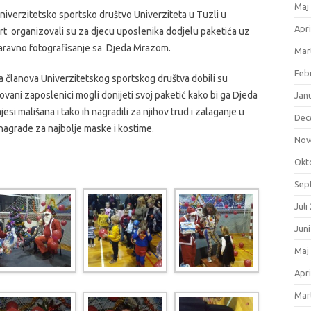
Maj
niverzitetsko sportsko društvo Univerziteta u Tuzli u
Apri
port organizovali su za djecu uposlenika dodjelu paketića uz
 naravno fotografisanje sa Djeda Mrazom.
Mar
Feb
ca članova Univerzitetskog sportskog društva dobili su
ovani zaposlenici mogli donijeti svoj paketić kako bi ga Djeda
Jan
si mališana i tako ih nagradili za njihov trud i zalaganje u
Dec
nagrade za najbolje maske i kostime.
Nov
Okt
Sep
Juli
Jun
Maj
Apri
Mar