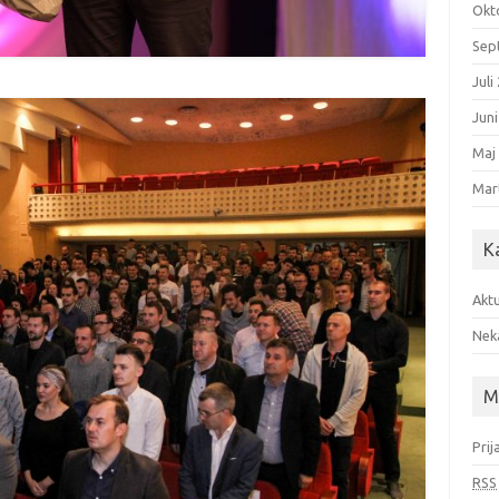
Okt
Sep
Juli
Jun
Maj
Mar
K
Aktu
Nek
M
Prij
RSS