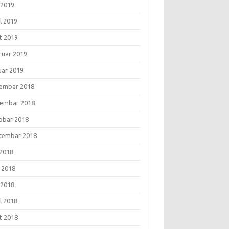
 2019
l 2019
t 2019
ruar 2019
uar 2019
embar 2018
embar 2018
obar 2018
tembar 2018
 2018
i 2018
 2018
l 2018
t 2018