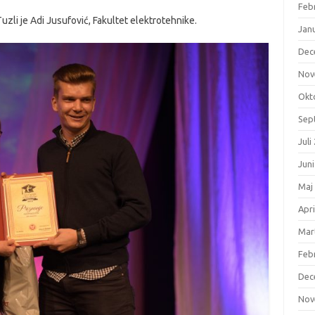
Feb
Tuzli je Adi Jusufović, Fakultet elektrotehnike.
Jan
Dec
Nov
Okt
Sep
Juli
Jun
Maj
Apri
Mar
Feb
Dec
Nov