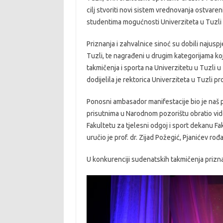
cilj stvoriti novi sistem vrednovanja ostvare
studentima mogućnosti Univerziteta u Tuzli 
Priznanja i zahvalnice sinoć su dobili najuspj
Tuzli, te nagrađeni u drugim kategorijama koji
takmičenja i sporta na Univerzitetu u Tuzli 
dodijelila je rektorica Univerziteta u Tuzli pr
Ponosni ambasador manifestacije bio je naš p
prisutnima u Narodnom pozorištu obratio video
Fakultetu za tjelesni odgoj i sport dekanu Fak
uručio je prof. dr. Zijad Požegić, Pjanićev rođa
U konkurenciji sudenatskih takmičenja prizna