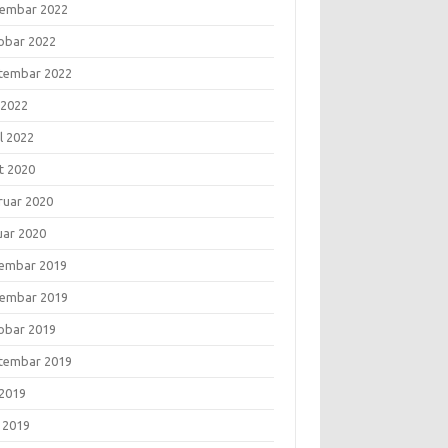
embar 2022
obar 2022
tembar 2022
 2022
l 2022
t 2020
ruar 2020
uar 2020
embar 2019
embar 2019
obar 2019
tembar 2019
 2019
i 2019