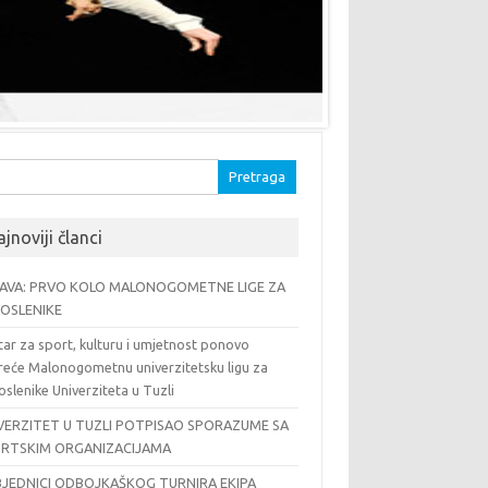
traga:
jnoviji članci
AVA: PRVO KOLO MALONOGOMETNE LIGE ZA
OSLENIKE
ar za sport, kulturu i umjetnost ponovo
reće Malonogometnu univerzitetsku ligu za
slenike Univerziteta u Tuzli
VERZITET U TUZLI POTPISAO SPORAZUME SA
RTSKIM ORGANIZACIJAMA
JEDNICI ODBOJKAŠKOG TURNIRA EKIPA