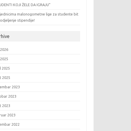
UDENTI KOJI ŽELE DA IGRAJU”
jednicima malonogometne lige za studente bit
odjeljenje stipendije!
rhive
 2026
 2025
l 2025
t 2025
embar 2023
obar 2023
t 2023
ruar 2023
embar 2022