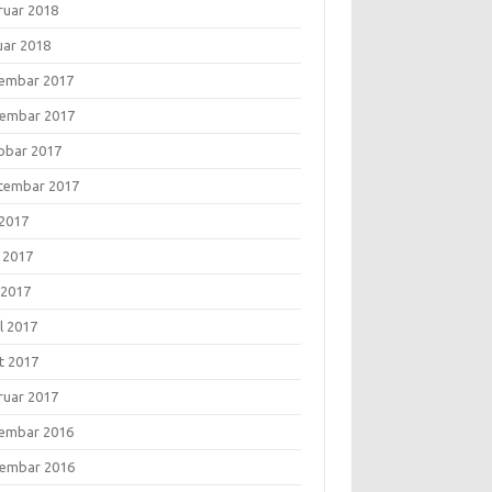
ruar 2018
uar 2018
embar 2017
embar 2017
obar 2017
tembar 2017
 2017
i 2017
 2017
l 2017
t 2017
ruar 2017
embar 2016
embar 2016