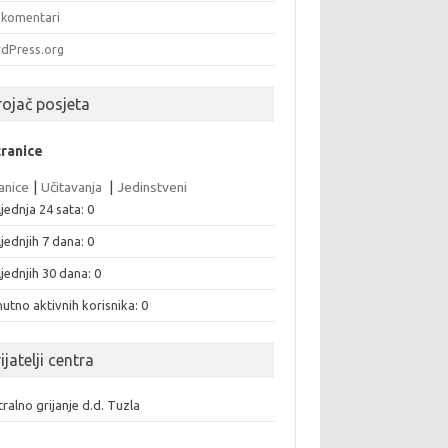
komentari
dPress.org
rojač posjeta
tranice
anice
|
Učitavanja
|
Jedinstveni
jednja 24 sata:
0
jednjih 7 dana:
0
jednjih 30 dana:
0
utno aktivnih korisnika: 0
ijatelji centra
ralno grijanje d.d. Tuzla