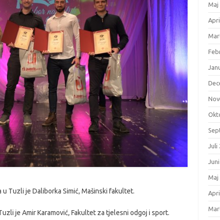
Maj
Apri
Mar
Feb
Jan
Dec
Nov
Okt
Sep
Juli
Jun
Maj
 u Tuzli je Daliborka Simić, Mašinski fakultet.
Apri
Mar
Tuzli je Amir Karamović, Fakultet za tjelesni odgoj i sport.