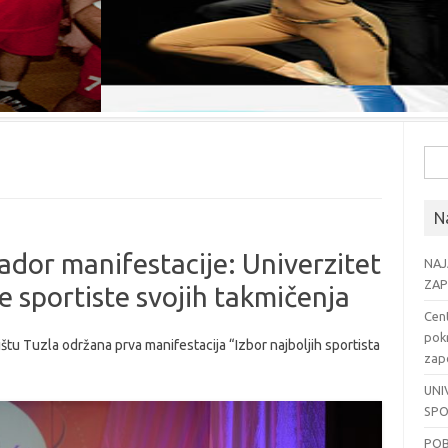
Pre
Na
dor manifestacije: Univerzitet
NAJ
ZAP
je sportiste svojih takmičenja
Cent
pok
u Tuzla održana prva manifestacija “Izbor najboljih sportista
zapo
UNI
SPO
POB