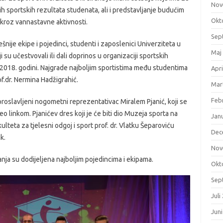
Nov
nih sportskih rezultata studenata, ali i predstavljanje budućim
Okt
kroz vannastavne aktivnosti.
Sep
ešnije ekipe i pojedinci, studenti i zaposlenici Univerziteta u
Maj
 su učestvovali ili dali doprinos u organizaciji sportskih
u 2018. godini. Najgrade najboljim sportistima među studentima
Apri
of.dr. Nermina Hadžigrahić.
Mar
Feb
roslavljeni nogometni reprezentativac Miralem Pjanić, koji se
 linkom. Pjanićev dres koji je će biti dio Muzeja sporta na
Jan
ulteta za tjelesni odgoj i sport prof. dr. Vlatku Šeparoviću
Dec
k.
Nov
nja su dodijeljena najboljim pojedincima i ekipama.
Okt
Sep
Juli
Jun