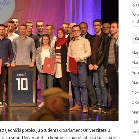
“ST
Pob
će d
A
Maj
Maj
Apri
Mar
Nov
Okt
Mar
Feb
ju zajednički potpisuju Studentski parlament Univerziteta u
Dec
ar za sport Univerziteta u kreirana je manifestacija koja ima za