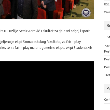
RSS
Wor
B
 u Tuzli je Semir Adrović, Fakultet za tjelesni odgoj i sport.
S
jeljeno je ekipi Farmaceutskog fakulteta, za fair – play
Str
nike, te za fair – play malonogometnu ekipu, ekipi Studentskih
Posl
Posl
Posl
Tren
Pr
Cent