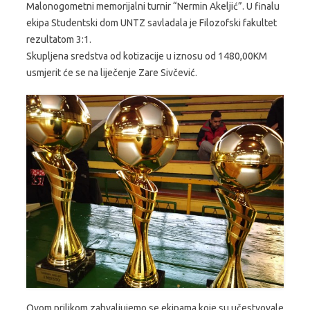
Malonogometni memorijalni turnir “Nermin Akeljić”. U finalu
ekipa Studentski dom UNTZ savladala je Filozofski fakultet
rezultatom 3:1.
Skupljena sredstva od kotizacije u iznosu od 1480,00KM
usmjerit će se na liječenje Zare Sivčević.
Ovom prilikom zahvaljujemo se ekipama koje su učestvovale