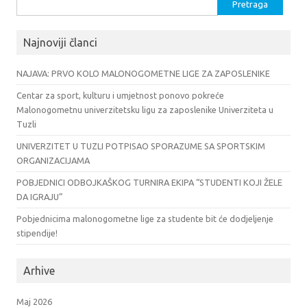
Pretraga:
Najnoviji članci
NAJAVA: PRVO KOLO MALONOGOMETNE LIGE ZA ZAPOSLENIKE
Centar za sport, kulturu i umjetnost ponovo pokreće
Malonogometnu univerzitetsku ligu za zaposlenike Univerziteta u
Tuzli
UNIVERZITET U TUZLI POTPISAO SPORAZUME SA SPORTSKIM
ORGANIZACIJAMA
POBJEDNICI ODBOJKAŠKOG TURNIRA EKIPA “STUDENTI KOJI ŽELE
DA IGRAJU”
Pobjednicima malonogometne lige za studente bit će dodjeljenje
stipendije!
Arhive
Maj 2026