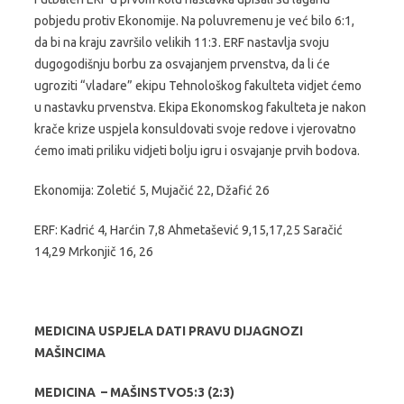
pobjedu protiv Ekonomije. Na poluvremenu je već bilo 6:1,
da bi na kraju završilo velikih 11:3. ERF nastavlja svoju
dugogodišnju borbu za osvajanjem prvenstva, da li će
ugroziti “vladare” ekipu Tehnološkog fakulteta vidjet ćemo
u nastavku prvenstva. Ekipa Ekonomskog fakulteta je nakon
krače krize uspjela konsuldovati svoje redove i vjerovatno
ćemo imati priliku vidjeti bolju igru i osvajanje prvih bodova.
Ekonomija: Zoletić 5, Mujačić 22, Džafić 26
ERF: Kadrić 4, Harćin 7,8 Ahmetašević 9,15,17,25 Saračić
14,29 Mrkonjič 16, 26
MEDICINA USPJELA DATI PRAVU DIJAGNOZI
MAŠINCIMA
MEDICINA – MAŠINSTVO5:3 (2:3)