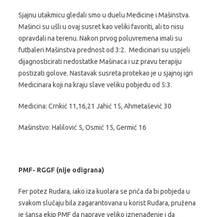
Sjajnu utakmicu gledali smo u duelu Medicine i Mašinstva.
Mašinci su ušli u ovaj susret kao veliki favoriti, ali to nisu
opravdali na terenu. Nakon prvog poluvremena imali su
futbaleri Mašinstva prednost od 3:2. Medicinari su uspjeli
dijagnosticirati nedostatke Mašinaca i uz pravu terapiju
postizati golove. Nastavak susreta protekao je u sjajnoj igri
Medicinara koji na kraju slave veliku pobjedu od 5:3.
Medicina: Crnkić 11,16,21 Jahić 15, Ahmetašević 30
Mašinstvo: Halilović 5, Osmić 15, Germić 16
PMF- RGGF (nije odigrana)
Fer potez Rudara, iako iza kuolara se priča da bi pobjeda u
svakom slučaju bila zagarantovana u korist Rudara, pružena
je šansa ekip PMF da naprave veliko iznenađenje i da