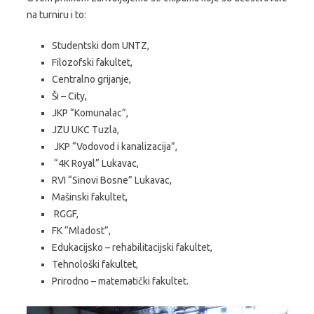
na turniru i to:
Studentski dom UNTZ,
Filozofski fakultet,
Centralno grijanje,
Ši – City,
JKP “Komunalac”,
JZU UKC Tuzla,
JKP “Vodovod i kanalizacija”,
“4K Royal” Lukavac,
RVI “Sinovi Bosne” Lukavac,
Mašinski fakultet,
RGGF,
FK “Mladost”,
Edukacijsko – rehabilitacijski fakultet,
Tehnološki fakultet,
Prirodno – matematički fakultet.