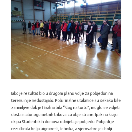
Iako je rezultat bio u drugom planu volje za pobjedon na
terenu nije nedostajalo. Polufinalne utakmice su itekako bile
zanimljive dok je finalna bila “šlag na tortu”, moglo se vidjeti
dosta malonogometnih trikova za obje strane. Ipak na kraju
ekipa Studentskih domova odnijela je pobjedu. Pobjedi je
rezultirala bolja uigranost, tehnika, a vjerovatno je i bolji