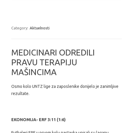
Category:
Aktuelnosti
MEDICINARI ODREDILI
PRAVU TERAPIJU
MAŠINCIMA
Osmo kolo UNTZ lige za zaposlenike donijelo je zanimljive
rezultate.
EKONOMIJA- ERF 3:11 (1:6)
Futbaleri ERF u prvom kolu nastavka upisali su laganu