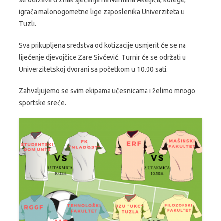
se održava u znak sjećanja na Nermina Akeljića, kolege,
igrača malonogometne lige zaposlenika Univerziteta u
Tuzli.
Sva prikupljena sredstva od kotizacije usmjerit će se na
liječenje djevojčice Zare Sivčević. Turnir će se održati u
Univerzitetskoj dvorani sa početkom u 10.00 sati.
Zahvaljujemo se svim ekipama učesnicama i želimo mnogo
sportske sreće.