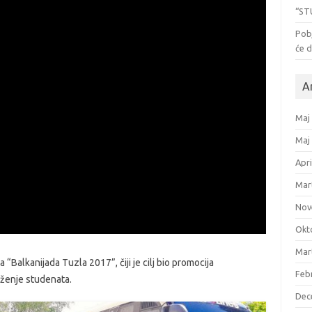
“ST
Pob
će d
A
Maj
Maj
Apri
Mar
Nov
Okt
Mar
 “Balkanijada Tuzla 2017”, čiji je cilj bio promocija
Feb
ženje studenata.
Dec