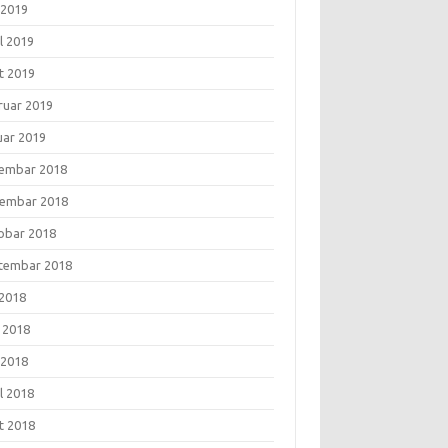
 2019
l 2019
t 2019
ruar 2019
uar 2019
embar 2018
embar 2018
obar 2018
tembar 2018
 2018
i 2018
 2018
l 2018
t 2018