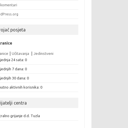
komentari
dPress.org
rojač posjeta
tranice
anice
|
Učitavanja
|
Jedinstveni
jednja 24 sata:
0
jednjih 7 dana:
0
jednjih 30 dana:
0
utno aktivnih korisnika: 0
ijatelji centra
ralno grijanje d.d. Tuzla