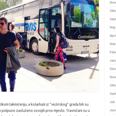
Nov
Okt
Sep
Maj
Apri
Mar
Feb
Jan
Dec
Nov
Okt
Sep
Juli
škom takmičenju, a košarkaši iz “vezirskog” grada bili su
Jun
u potpuno zasluženo osvojili prvo mjesto. Travničani su u