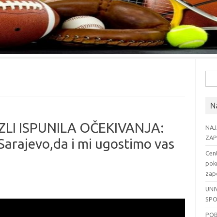
Pre
Na
LI ISPUNILA OČEKIVANJA:
NAJ
ZAP
Sarajevo,da i mi ugostimo vas
Cent
pok
zapo
UNI
SPO
POB