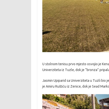
U stolnom tenisu prvo mjesto osvojio je Kenan
Univerziteta iz Tuzle, dok je “bronza” pripala
Jasmin Upiparid sa Univerziteta u Tuzli bio j
je Amiru Ruštiću iz Zenice, dok je Sead Marko