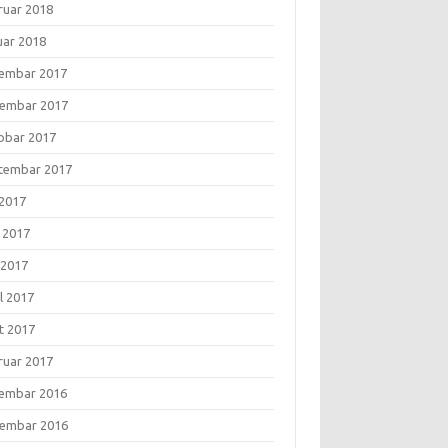
ruar 2018
uar 2018
embar 2017
embar 2017
obar 2017
tembar 2017
 2017
i 2017
 2017
l 2017
t 2017
ruar 2017
embar 2016
embar 2016