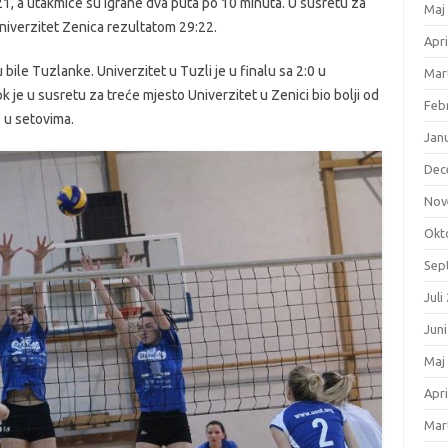
:21, a utakmice su igrane dva puta po 10 minuta. U susretu za
Maj
niverzitet Zenica rezultatom 29:22.
Apri
 bile Tuzlanke. Univerzitet u Tuzli je u finalu sa 2:0 u
Mar
k je u susretu za treće mjesto Univerzitet u Zenici bio bolji od
Feb
0 u setovima.
Jan
Dec
Nov
Okt
Sep
Juli
Jun
Maj
Apri
Mar