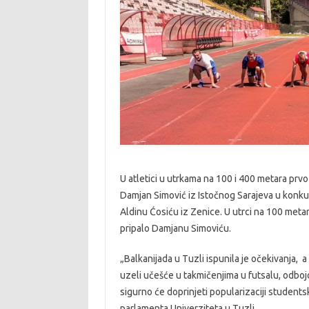
U atletici u utrkama na 100 i 400 metara prvo
Damjan Simović iz Istočnog Sarajeva u konkure
Aldinu Ćosiću iz Zenice. U utrci na 100 metar
pripalo Damjanu Simoviću.
„Balkanijada u Tuzli ispunila je očekivanja, 
uzeli učešće u takmičenjima u futsalu, odbojci
sigurno će doprinjeti popularizaciji studen
parlamenta Univerziteta u Tuzli.