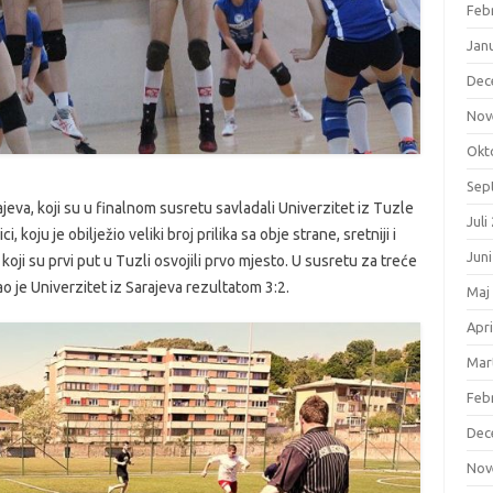
Feb
Jan
Dec
Nov
Okt
Sep
rajeva, koji su u finalnom susretu savladali Univerzitet iz Tuzle
Juli
 koju je obilježio veliki broj prilika sa obje strane, sretniji i
Jun
, koji su prvi put u Tuzli osvojili prvo mjesto. U susretu za treće
o je Univerzitet iz Sarajeva rezultatom 3:2.
Maj
Apri
Mar
Feb
Dec
Nov