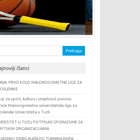
traga:
jnoviji članci
AVA: PRVO KOLO MALONOGOMETNE LIGE ZA
OSLENIKE
ar za sport, kulturu i umjetnost ponovo
reće Malonogometnu univerzitetsku ligu za
slenike Univerziteta u Tuzli
VERZITET U TUZLI POTPISAO SPORAZUME SA
RTSKIM ORGANIZACIJAMA
JEDNICI ODBOJKAŠKOG TURNIRA EKIPA