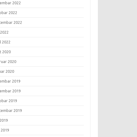
embar 2022
obar 2022
tembar 2022
 2022
l 2022
t 2020
ruar 2020
uar 2020
embar 2019
embar 2019
obar 2019
tembar 2019
 2019
i 2019