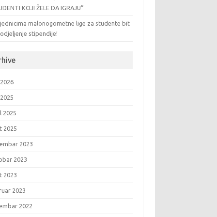
UDENTI KOJI ŽELE DA IGRAJU”
jednicima malonogometne lige za studente bit
odjeljenje stipendije!
rhive
 2026
 2025
l 2025
t 2025
embar 2023
obar 2023
t 2023
ruar 2023
embar 2022