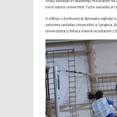
finalu savladali IPI akademiju rezultatom 44
treće mjesto Univerzitet Tuzla savladao je U
U odbojci u konkurenciji djevojaka najbolje su
setovima savladao Univerzitet iz Sarajeva, do
Univerziteta iz Bihaća slavivši rezultatom 2: