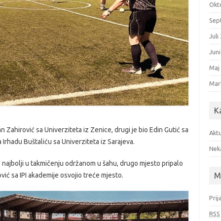
Okt
Sep
Juli
Jun
Maj
Mar
K
 Zahirović sa Univerziteta iz Zenice, drugi je bio Edin Gutić sa
Aktu
 Irhadu Buštaliću sa Univerziteta iz Sarajeva.
Nek
e najbolji u takmičenju održanom u šahu, drugo mjesto pripalo
M
vić sa IPI akademije osvojio treće mjesto.
Prij
RSS