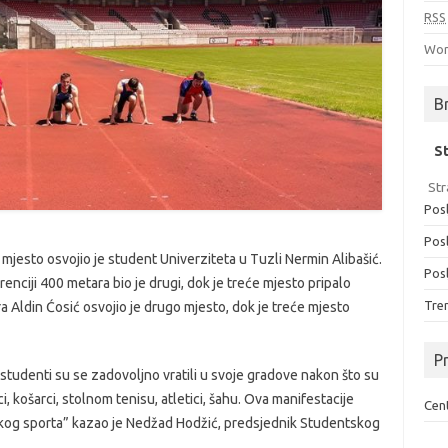
RSS
Wor
B
S
Str
Posl
Posl
 mjesto osvojio je student Univerziteta u Tuzli Nermin Alibašić.
Posl
nciji 400 metara bio je drugi, dok je treće mjesto pripalo
Tren
a Aldin Ćosić osvojio je drugo mjesto, dok je treće mjesto
Pr
a studenti su se zadovoljno vratili u svoje gradove nakon što su
, košarci, stolnom tenisu, atletici, šahu. Ova manifestacije
Cent
tskog sporta” kazao je Nedžad Hodžić, predsjednik Studentskog