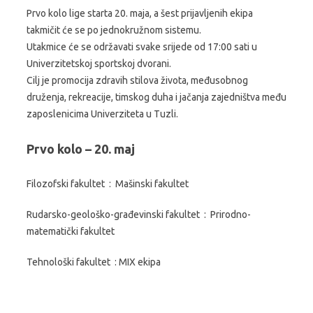
Prvo kolo lige starta 20. maja, a šest prijavljenih ekipa
takmičit će se po jednokružnom sistemu.
Utakmice će se održavati svake srijede od 17:00 sati u
Univerzitetskoj sportskoj dvorani.
Cilj je promocija zdravih stilova života, međusobnog
druženja, rekreacije, timskog duha i jačanja zajedništva među
zaposlenicima Univerziteta u Tuzli.
Prvo kolo – 20. maj
Filozofski fakultet : Mašinski fakultet
Rudarsko-geološko-građevinski fakultet : Prirodno-
matematički fakultet
Tehnološki fakultet : MIX ekipa