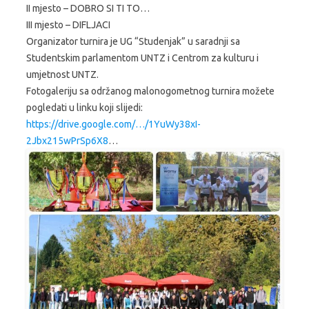
II mjesto – DOBRO SI TI TO…
III mjesto – DIFLJACI
Organizator turnira je UG “Studenjak” u saradnji sa
Studentskim parlamentom UNTZ i Centrom za kulturu i
umjetnost UNTZ.
Fotogaleriju sa održanog malonogometnog turnira možete
pogledati u linku koji slijedi:
https://drive.google.com/…/1YuWy38xI-
2Jbx215wPrSp6X8
…