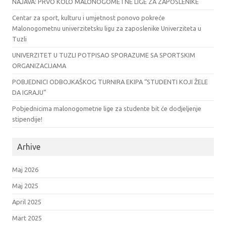
NAJAVA: PRVO KOLO MALONOGOMETNE LIGE ZA ZAPOSLENIKE
Centar za sport, kulturu i umjetnost ponovo pokreće
Malonogometnu univerzitetsku ligu za zaposlenike Univerziteta u
Tuzli
UNIVERZITET U TUZLI POTPISAO SPORAZUME SA SPORTSKIM
ORGANIZACIJAMA
POBJEDNICI ODBOJKAŠKOG TURNIRA EKIPA “STUDENTI KOJI ŽELE
DA IGRAJU”
Pobjednicima malonogometne lige za studente bit će dodjeljenje
stipendije!
Arhive
Maj 2026
Maj 2025
April 2025
Mart 2025