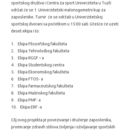
sportskog društva i Centra za sport Univerziteta u Tuzli
održat će se 1. Univerzitetski malonogometni kup za
zaposlenike. Turnir će se održati u Univerzitetskoj
sportskoj dvorani sa početkom u 15:00 sati. Učešće će uzeti
deset ekipa i to:
1. Ekipa Filozofskog fakulteta
2. Ekipa Tehnološkog fakulteta
3. Ekipa RGGF – a
4. Ekipa Studentskog centra
5. Ekipa Ekonomskog fakulteta
6. Ekipa FTOS- a
7. Ekipa Farmaceutskog fakulteta
8. Ekipa Mašinskog fakulteta
9. Ekipa PMF- a
10. Ekipa ERF -a
Cilj ovog projekta je povezivanje i druženje zaposlenika,
promicanje zdravih stilova življenja i oživljavanje sportskih