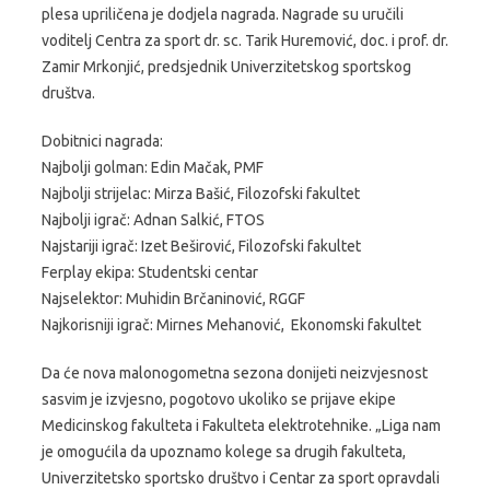
plesa upriličena je dodjela nagrada. Nagrade su uručili
voditelj Centra za sport dr. sc. Tarik Huremović, doc. i prof. dr.
Zamir Mrkonjić, predsjednik Univerzitetskog sportskog
društva.
Dobitnici nagrada:
Najbolji golman: Edin Mačak, PMF
Najbolji strijelac: Mirza Bašić, Filozofski fakultet
Najbolji igrač: Adnan Salkić, FTOS
Najstariji igrač: Izet Beširović, Filozofski fakultet
Ferplay ekipa: Studentski centar
Najselektor: Muhidin Brčaninović, RGGF
Najkorisniji igrač: Mirnes Mehanović, Ekonomski fakultet
Da će nova malonogometna sezona donijeti neizvjesnost
sasvim je izvjesno, pogotovo ukoliko se prijave ekipe
Medicinskog fakulteta i Fakulteta elektrotehnike. „Liga nam
je omogućila da upoznamo kolege sa drugih fakulteta,
Univerzitetsko sportsko društvo i Centar za sport opravdali