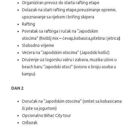
Organiziran prevoz do starta rafting etape
Dolazak na start rafting etape,preuzimanje opreme,
upoznavanje sa rijekom i brifing skipera
Rafting
Povratak sa raftinga i ručak na “Japodskim
otocima” (Roštilj mix
–
ćevap,kobasica,piletina i jetrica
)
Slobodno vrijeme
Večera na “Japodskim otocima” (Japodski kotlić)
Druženje uz logorsku vatru i zabava, muzika uživo u
beach baru “Japodski otoci” (ovisno o broju osoba u
kampu)
DAN 2
Doručak na “Japodskim otocima” (omlet sa kobasicama
ili pite sa jogurtom)
Opcionalno Bihać City tour
Odlazak