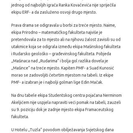
jednog od najboljih igrača Ranka Kovačevića nije spriječila
ekipu ERF- a da zasluženo osvoji drugo mjesto.
Prava drama se odigravala u borbi za treće mjesto. Naime,
ekipa Prirodno – matematičkog fakulteta najviše je
pretendovala za to mjesto ali na njihovu žalost zavisili su od
utakmice koja se odigrala između ekipa Mašinskog fakulteta
i Rudarsko geološko – građevinskog fakulteta. Pobjeda
„Mašinaca nad „Rudarima“ i bolja gol razlika dovela je
„Mašince“ na treće mjesto. Kapiten PMF- a Suad Kunosić
morao se zadovoljiti četvrtim mjestom na tabeli. Iz ekipe
PMF- a izabran je i najbolji golman lige Edin Mačak.
Na dnu tabele ekipa Studentskog centra pojačana Nerminom
Akeljićem nije uspjela napraviti veći pomak na tabeli, zauzeli
su 9. poziciju dok je zadnje mjesto ekipa Framaceutskog
fakulteta.
U Hotelu „Tuzla“ povodom obilježavanja Svjetskog dana