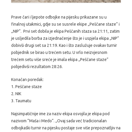
Prave čari i ljepote odbojke na pijesku prikazane su u
finalnoj utakmici, gdje su se susrele ekipe „Peščane staze“ i
„NIP“. Prvi set dobila je ekipa Peščanih staza sa 21:11, zatim
je usljedila borba za izjednačenje što je i uspjela ekipa „NIP“
dobivši drugi set sa 21:19. Kao i što zaslužuje ovakav turnir
pobjednik se birao u trećem setu. U vrlo neizvjesnom
trećem setu više sreće je imala ekipa „Peščane staze“
pobjedivši rezultatom 28:26.
Konačan poredak:
1. Peščane staze
2. NIK
3. Taumatu
Najsimpatičnije ime za naziv ekipa osvojila je ekipa pod
nazivom “Maša i Medo“. „Ovaj sada već tradicionalan
odbojkaški turnir na pijesku postaje sve više prepoznatljiv na