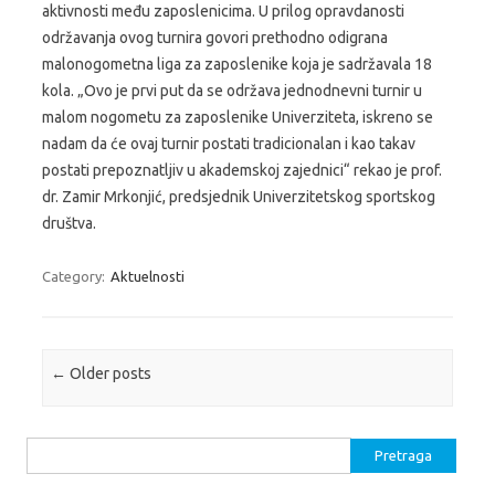
aktivnosti među zaposlenicima. U prilog opravdanosti
održavanja ovog turnira govori prethodno odigrana
malonogometna liga za zaposlenike koja je sadržavala 18
kola. „Ovo je prvi put da se održava jednodnevni turnir u
malom nogometu za zaposlenike Univerziteta, iskreno se
nadam da će ovaj turnir postati tradicionalan i kao takav
postati prepoznatljiv u akademskoj zajednici“ rekao je prof.
dr. Zamir Mrkonjić, predsjednik Univerzitetskog sportskog
društva.
Category:
Aktuelnosti
Post navigation
←
Older posts
Pretraga: