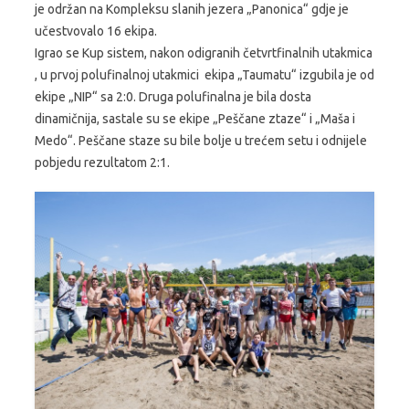
je održan na Kompleksu slanih jezera „Panonica“ gdje je
učestvovalo 16 ekipa.
Igrao se Kup sistem, nakon odigranih četvrtfinalnih utakmica
, u prvoj polufinalnoj utakmici ekipa „Taumatu“ izgubila je od
ekipe „NIP“ sa 2:0. Druga polufinalna je bila dosta
dinamičnija, sastale su se ekipe „Peščane ztaze“ i „Maša i
Medo“. Peščane staze su bile bolje u trećem setu i odnijele
pobjedu rezultatom 2:1.