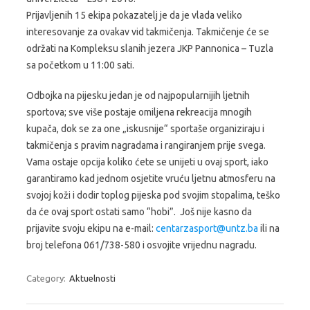
Prijavljenih 15 ekipa pokazatelj je da je vlada veliko
interesovanje za ovakav vid takmičenja. Takmičenje će se
održati na Kompleksu slanih jezera JKP Pannonica – Tuzla
sa početkom u 11:00 sati.
Odbojka na pijesku jedan je od najpopularnijih ljetnih
sportova; sve više postaje omiljena rekreacija mnogih
kupača, dok se za one „iskusnije“ sportaše organiziraju i
takmičenja s pravim nagradama i rangiranjem prije svega.
Vama ostaje opcija koliko ćete se unijeti u ovaj sport, iako
garantiramo kad jednom osjetite vruću ljetnu atmosferu na
svojoj koži i dodir toplog pijeska pod svojim stopalima, teško
da će ovaj sport ostati samo “hobi”. Još nije kasno da
prijavite svoju ekipu na e-mail:
centarzasport@untz.ba
ili na
broj telefona 061/738-580 i osvojite vrijednu nagradu.
Category:
Aktuelnosti