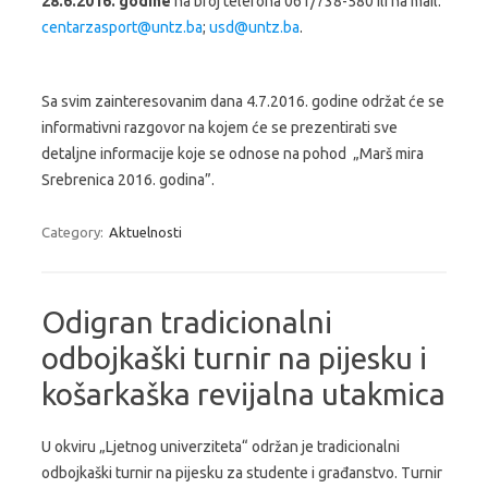
28.6.2016. godine
na broj telefona 061/738-580 ili na mail:
centarzasport@untz.ba
;
usd@untz.ba
.
Sa svim zainteresovanim dana 4.7.2016. godine održat će se
informativni razgovor na kojem će se prezentirati sve
detaljne informacije koje se odnose na pohod „Marš mira
Srebrenica 2016. godina”.
Category:
Aktuelnosti
Odigran tradicionalni
odbojkaški turnir na pijesku i
košarkaška revijalna utakmica
U okviru „Ljetnog univerziteta“ održan je tradicionalni
odbojkaški turnir na pijesku za studente i građanstvo. Turnir