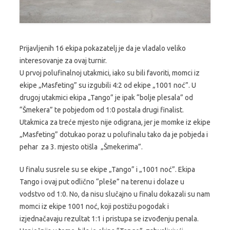
Prijavljenih 16 ekipa pokazatelj je da je vladalo veliko
interesovanje za ovaj turnir.
U prvoj polufinalnoj utakmici, iako su bili favoriti, momci iz
ekipe „Masfeting” su izgubili 4:2 od ekipe „1001 noć”. U
drugoj utakmici ekipa „Tango” je ipak “bolje plesala” od
“Šmekera” te pobjedom od 1:0 postala drugi finalist.
Utakmica za treće mjesto nije odigrana, jer je momke iz ekipe
„Masfeting” dotukao poraz u polufinalu tako da je pobjeda i
pehar za 3. mjesto otišla „Šmekerima”.
U finalu susrele su se ekipe „Tango” i „1001 noć”. Ekipa
Tango i ovaj put odlično “pleše” na terenu i dolaze u
vodstvo od 1:0. No, da nisu slučajno u finalu dokazali su nam
momci iz ekipe 1001 noć, koji postižu pogodak i
izjednačavaju rezultat 1:1 i pristupa se izvođenju penala.