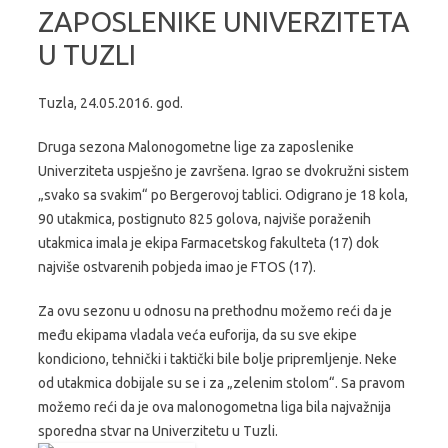
ZAPOSLENIKE UNIVERZITETA
U TUZLI
Tuzla, 24.05.2016. god.
Druga sezona Malonogometne lige za zaposlenike
Univerziteta uspješno je završena. Igrao se dvokružni sistem
„svako sa svakim“ po Bergerovoj tablici. Odigrano je 18 kola,
90 utakmica, postignuto 825 golova, najviše poraženih
utakmica imala je ekipa Farmacetskog fakulteta (17) dok
najviše ostvarenih pobjeda imao je FTOS (17).
Za ovu sezonu u odnosu na prethodnu možemo reći da je
među ekipama vladala veća euforija, da su sve ekipe
kondiciono, tehnički i taktički bile bolje pripremljenje. Neke
od utakmica dobijale su se i za „zelenim stolom“. Sa pravom
možemo reći da je ova malonogometna liga bila najvažnija
sporedna stvar na Univerzitetu u Tuzli.