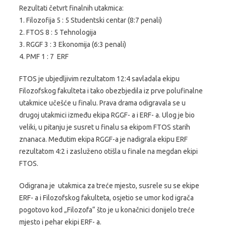
Rezultati četvrt finalnih utakmica:
1. Filozofija 5 : 5 Studentski centar (8:7 penali)
2. FTOS 8 : 5 Tehnologija
3. RGGF 3 : 3 Ekonomija (6:3 penali)
4. PMF 1 : 7 ERF
FTOS je ubjedljivim rezultatom 12:4 savladala ekipu
Filozofskog fakulteta i tako obezbjedila iz prve polufinalne
utakmice učešće u finalu. Prava drama odigravala se u
drugoj utakmici između ekipa RGGF- a i ERF- a. Ulog je bio
veliki, u pitanju je susret u finalu sa ekipom FTOS starih
znanaca. Međutim ekipa RGGF-a je nadigrala ekipu ERF
rezultatom 4:2 i zasluženo otišla u finale na megdan ekipi
FTOS.
Odigrana je utakmica za treće mjesto, susrele su se ekipe
ERF- a i Filozofskog fakulteta, osjetio se umor kod igrača
pogotovo kod „Filozofa“ što je u konačnici donijelo treće
mjesto i pehar ekipi ERF- a.