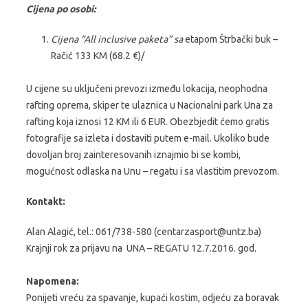
Cijena po osobi:
Cijena “All inclusive paketa” sa
etapom Štrbački buk –
Račić 133 KM (68.2 €)/
U cijene su uključeni prevozi između lokacija, neophodna
rafting oprema, skiper te ulaznica u Nacionalni park Una za
rafting koja iznosi 12 KM ili 6 EUR. Obezbjedit ćemo gratis
fotografije sa izleta i dostaviti putem e-mail. Ukoliko bude
dovoljan broj zainteresovanih iznajmio bi se kombi,
mogućnost odlaska na Unu – regatu i sa vlastitim prevozom.
Kontakt:
Alan Alagić, tel.: 061/738-580 (centarzasport@untz.ba)
Krajnji rok za prijavu na UNA – REGATU 12.7.2016. god.
Napomena:
Ponijeti vreću za spavanje, kupaći kostim, odjeću za boravak