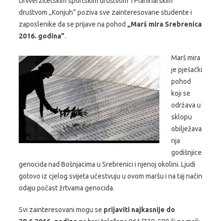
Univerzitetskim sportskim društvom i Planinarskim
društvom „Konjuh” poziva sve zainteresovane studente i
zaposlenike da se prijave na pohod
„Marš mira Srebrenica
2016. godina”
.
Marš mira
je pješački
pohod
koji se
održava u
sklopu
obilježava
nja
godišnjice
genocida nad Bošnjacima u Srebrenici i njenoj okolini. Ljudi
gotovo iz cjelog svijeta učestvuju u ovom maršu i na taj način
odaju počast žrtvama genocida.
Svi zainteresovani mogu se
prijaviti najkasnije do