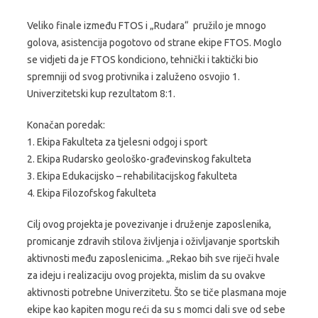
Veliko finale između FTOS i „Rudara“ pružilo je mnogo
golova, asistencija pogotovo od strane ekipe FTOS. Moglo
se vidjeti da je FTOS kondiciono, tehnički i taktički bio
spremniji od svog protivnika i zaluženo osvojio 1.
Univerzitetski kup rezultatom 8:1.
Konačan poredak:
1. Ekipa Fakulteta za tjelesni odgoj i sport
2. Ekipa Rudarsko geološko-građevinskog fakulteta
3. Ekipa Edukacijsko – rehabilitacijskog fakulteta
4. Ekipa Filozofskog fakulteta
Cilj ovog projekta je povezivanje i druženje zaposlenika,
promicanje zdravih stilova življenja i oživljavanje sportskih
aktivnosti među zaposlenicima. „Rekao bih sve riječi hvale
za ideju i realizaciju ovog projekta, mislim da su ovakve
aktivnosti potrebne Univerzitetu. Što se tiče plasmana moje
ekipe kao kapiten mogu reći da su s momci dali sve od sebe