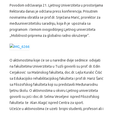
Povodom održavanja 21. Ljetnog Univerziteta u prostorijama
Rektorata danas je održana press konferencija. Prisutnim
novinarima obratila se prof.dr. Snježana Marić, prorektor za
međuuniverzitetsku saradnju, koja ih je upoznala sa
programom i temom ovogodišnjeg Ljetnog univerziteta
„Mobilnost-priprema za globalno radno okruženje“.
O aktivnostima koje će se u naredne dvije sedmice odvijati
na fakultetima Univerziteta u Tuzli govorili su prof. dr. Edin
Cerjaković sa Mašinskog fakulteta, doc.dr. Lejla Kuralić Čišić
sa Edukacijsko rehabilitacijskog fakulteta i prof.dr. Hariz Šarić
sa Filozofskog fakulteta koji su predstavili Međunarodnu
ljetnu školu. O aktivnostima u okviru Ljetnog univerziteta
govorili su još i doc.dr. Selma Veseljevi ispred Filozofskog
fakulteta te Alan Alagić ispred Centra za sport.
Učešće u aktivnostima će uzeti brojni studenti, profesori ali i