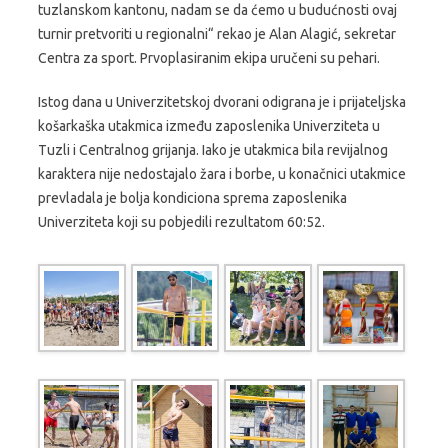
tuzlanskom kantonu, nadam se da ćemo u budućnosti ovaj
turnir pretvoriti u regionalni“ rekao je Alan Alagić, sekretar
Centra za sport. Prvoplasiranim ekipa uručeni su pehari.
Istog dana u Univerzitetskoj dvorani odigrana je i prijateljska
košarkaška utakmica između zaposlenika Univerziteta u
Tuzli i Centralnog grijanja. Iako je utakmica bila revijalnog
karaktera nije nedostajalo žara i borbe, u konačnici utakmice
prevladala je bolja kondiciona sprema zaposlenika
Univerziteta koji su pobjedili rezultatom 60:52.