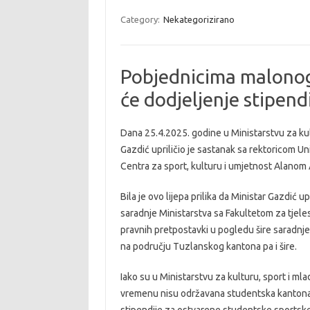
Category:
Nekategorizirano
Pobjednicima malonog
će dodjeljenje stipendi
Dana 25.4.2025. godine u Ministarstvu za ku
Gazdić upriličio je sastanak sa rektoricom U
Centra za sport, kulturu i umjetnost Alanom
Bila je ovo lijepa prilika da Ministar Gazd
saradnje Ministarstva sa Fakultetom za tjeles
pravnih pretpostavki u pogledu šire saradnje 
na području Tuzlanskog kantona pa i šire.
Iako su u Ministarstvu za kulturu, sport i m
vremenu nisu održavana studentska kantonal
stipendije za ostvarene studentske sportske