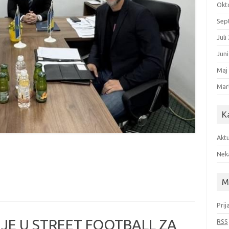
Okt
Sep
Juli
Jun
Maj
Mar
K
Aktu
Nek
M
Prij
E U STREET FOOTBALL ZA
RSS