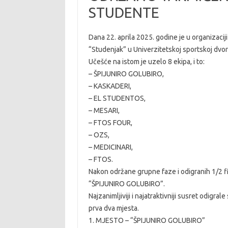
STUDENTE
Dana 22. aprila 2025. godine je u organizaciji
“Studenjak” u Univerzitetskoj sportskoj dv
Učešće na istom je uzelo 8 ekipa, i to:
– ŠPIJUNIRO GOLUBIRO,
– KASKADERI,
– EL STUDENTOS,
– MESARI,
– FTOS FOUR,
– OZS,
– MEDICINARI,
– FTOS.
Nakon održane grupne faze i odigranih 1/2 fi
“ŠPIJUNIRO GOLUBIRO”.
Najzanimljiviji i najatraktivniji susret odigra
prva dva mjesta.
1. MJESTO – “ŠPIJUNIRO GOLUBIRO”