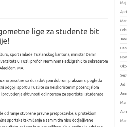
Maj
Apri
Mar
ometne lige za studente bit
Feb
je!
Jan
Dec
lturu, sport i mlade Tuzlanskog kantona, ministar Damir
Nov
niverziteta u Tuzli prof.dr. Nerminom Hadžigrahić te sekretarom
Okt
 Alagićem, MA.
Sep
ić upozna prisutne sa dosadašnjom dobrom praksom u pogledu
Juli
ni odgoj i sport u Tuzli te sa neiskorištenim potencijalom
Jun
i provođenja aktivnosti od interesa za sportiste i studenate
Maj
Apri
lade od ranije stvorene pravne pretpostavke, u proteklom
na sportska takmičenja a samim tim nisu dodjeljivane
Mar
 rezultate, rečeno je ovom prilikom. Ove godine je održano