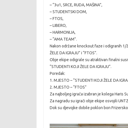
– “3u1, SRCE, RUDA, MAŠINA”,
– STUDENTSKI DOM,
– FTOS,
– LIBERO,
– HARMONIJA,
– “AMA TEAM”.
Nakon održane knockout faze i odigranih 1/2
ŽELE DA IGRAJU” i “FTOS”.
Obje ekipe odigrale su atraktivan finalni susre
“STUDENTI KOJI ŽELE DA IGRAJU”.
Poredak:
1. MJESTO – “STUDENTI KOJI ŽELE DA IGRA
2. MJESTO – “FTOS”
Za najboljeg igrača izabran je kolega Haris Su
Za nagradu su igrači obje ekipe osvojili UNT
Dok su djevojke dobile poklon bon Frizersko