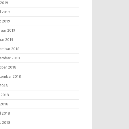
 2019
l 2019
t 2019
ruar 2019
uar 2019
embar 2018
embar 2018
obar 2018
tembar 2018
 2018
i 2018
 2018
l 2018
t 2018