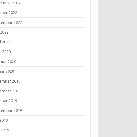
embar 2022
obar 2022
tembar 2022
 2022
l 2022
t 2020
ruar 2020
uar 2020
embar 2019
embar 2019
obar 2019
tembar 2019
 2019
i 2019