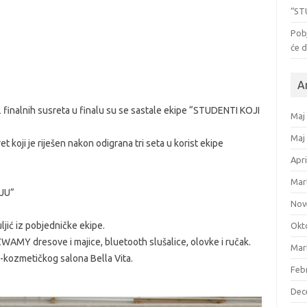
“ST
Pob
će d
A
 finalnih susreta u finalu su se sastale ekipe “STUDENTI KOJI
Maj
Maj
t koji je riješen nakon odigrana tri seta u korist ekipe
Apri
Mar
JU”
Nov
ljić iz pobjedničke ekipe.
Okt
ZWAMY dresove i majice, bluetooth slušalice, olovke i ručak.
Mar
-kozmetičkog salona Bella Vita.
Feb
Dec