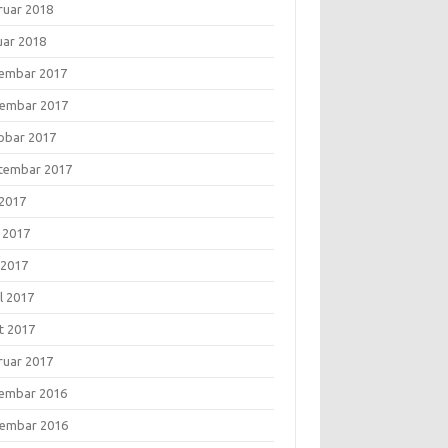
ruar 2018
uar 2018
embar 2017
embar 2017
obar 2017
tembar 2017
 2017
i 2017
 2017
l 2017
t 2017
ruar 2017
embar 2016
embar 2016