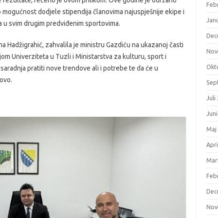
Feb
 mogućnost dodjele stipendija članovima najuspješnije ekipe i
Jan
a u svim drugim predviđenim sportovima.
Dec
ina Hadžigrahić, zahvalila je ministru Gazdiću na ukazanoj časti
Nov
m Univerziteta u Tuzli i Ministarstva za kulturu, sport i
Okt
radnja pratiti nove trendove ali i potrebe te da će u
novo.
Sep
Juli
Jun
Maj
Apri
Mar
Feb
Dec
Nov