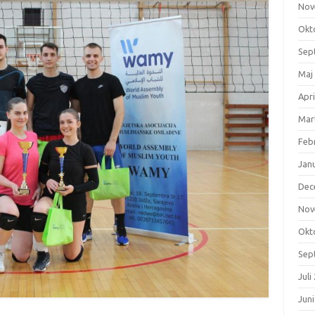
Nov
Okt
Sep
Maj
Apri
Mar
Feb
Jan
Dec
Nov
Okt
Sep
Juli
Jun