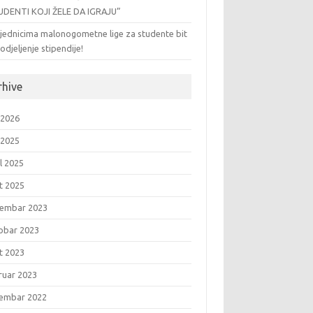
UDENTI KOJI ŽELE DA IGRAJU”
jednicima malonogometne lige za studente bit
odjeljenje stipendije!
rhive
 2026
 2025
l 2025
t 2025
embar 2023
obar 2023
t 2023
ruar 2023
embar 2022