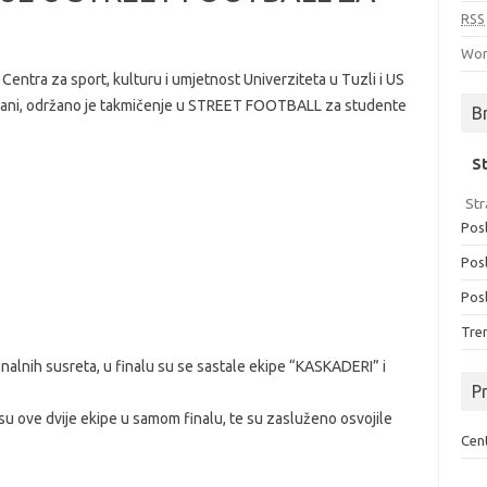
RSS
Wor
 Centra za sport, kulturu i umjetnost Univerziteta u Tuzli i US
orani, održano je takmičenje u STREET FOOTBALL za studente
B
S
Str
Posl
Posl
Posl
Tren
nalnih susreta, u finalu su se sastale ekipe “KASKADERI” i
Pr
le su ove dvije ekipe u samom finalu, te su zasluženo osvojile
Cent