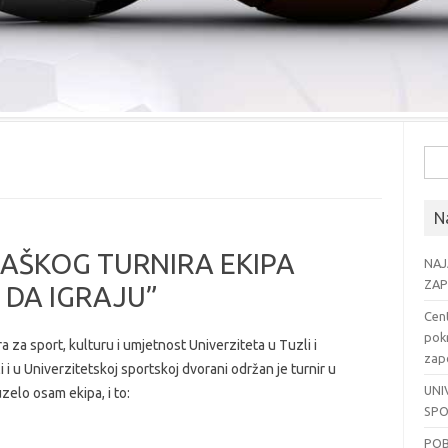
Pre
Na
AŠKOG TURNIRA EKIPA
NAJ
ZAP
 DA IGRAJU”
Cent
pok
 za sport, kulturu i umjetnost Univerziteta u Tuzli i
zapo
i u Univerzitetskoj sportskoj dvorani održan je turnir u
UNI
zelo osam ekipa, i to:
SPO
POB