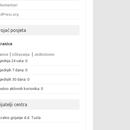
komentari
dPress.org
rojač posjeta
tranice
anice
|
Učitavanja
|
Jedinstveni
jednja 24 sata:
0
jednjih 7 dana:
0
jednjih 30 dana:
0
utno aktivnih korisnika: 0
ijatelji centra
ralno grijanje d.d. Tuzla