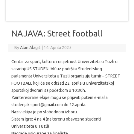
NAJAVA: Street football
By
Alan Alagić
|
14. Aprila 2025
Centar za sport, kulturu i umjetnost Univerziteta u Tuzli u
saradnji US STUDENJAK uz podršku Studentskog
parlamenta Univerziteta u Tuzli organizuju turnir – STREET
FOOTBALL koji će se održati 22. aprila u Univerzitetskoj
sportskoj dvorani sa početkom u 10:30h.
Zainteresirane ekipe mogu se prijaviti putem e-maila
studenjak.sport@gmail.com do 22.aprila.
Naziv ekipa je po slobodnom izboru.
Sistem igre: 4 na 4 (na terenu obavezno studenti
Univerziteta u Tuzli)
Nagrade osigurane za finaliste.