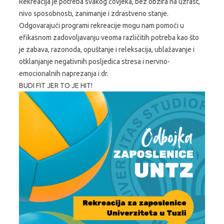
Rekreacija je potreba svakog čovjeka, bez obzira na uzrast,
nivo sposobnosti, zanimanje i zdrastveno stanje.
Odgovarajući programi rekreacije mogu nam pomoći u
efikasnom zadovoljavanju veoma različitih potreba kao što
je zabava, razonoda, opuštanje i releksacija, ublažavanje i
otklanjanje negativnih posljedica stresa i nervno-
emocionalnih naprezanja i dr.
BUDI FIT JER TO JE HIT!