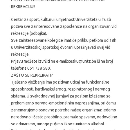
REKREACIJU!!
Centar za sport, kulturu i umjetnost Univerziteta u Tuzli
poziva sve zainteresovane zaposlenice na organizovan vid
rekreacije (odbojka).
Sve zainteresovane kolegice imat će priliku petkom od 18h
u Univerzitetskoj sportskoj dvorani upražnjavati ovaj vid
rekreacije.
Prijavu možete izvršiti na e-mail:cesku@untz.ba ili na broj
telefona 061 738 580.
ZAŠTO SE REKREIRATI?
Tjelesno vježbanje ima pozitivan uticaj na funkcionalne
sposobnosti, kardivaskularnog, respiratornog i nervnog
sistema. U svakodnevnoj jurnjavi za poslom izlažemo se
prekomjerno nervno-emocionalnim naprezanjima, pri čemu
zanemarujemo osnovne potrebe našeg organizma: jedemo
neredovno i često preobilno, premalo spavamo, nedovoljno
se odmaramo, mnogo pušimo i konzumiramo alkohol.