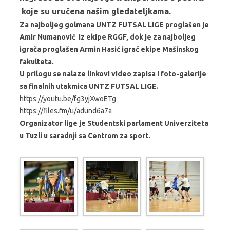
koje su uručena našim gledateljkama.
Za najboljeg golmana UNTZ FUTSAL LIGE proglašen je
Amir Numanović iz ekipe RGGF, dok je za najboljeg
igrača proglašen Armin Hasić igrač ekipe Mašinskog
fakulteta.
U prilogu se nalaze linkovi video zapisa i foto-galerije
sa finalnih utakmica UNTZ FUTSAL LIGE.
https://youtu.be/fg3yjXwoETg
https://files.fm/u/adund6a7a
Organizator lige je Studentski parlament Univerziteta
u Tuzli u saradnji sa Centrom za sport.