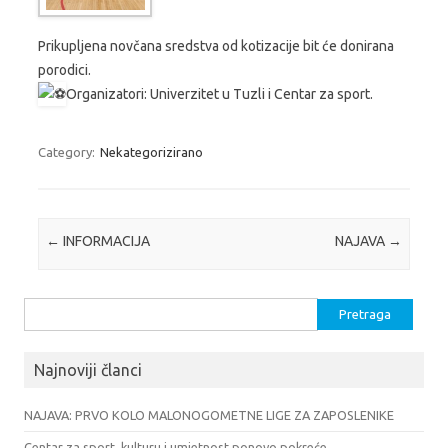
Prikupljena novčana sredstva od kotizacije bit će donirana
porodici.
Organizatori: Univerzitet u Tuzli i Centar za sport.
Category:
Nekategorizirano
Post navigation
←
INFORMACIJA
NAJAVA
→
Pretraga:
Najnoviji članci
NAJAVA: PRVO KOLO MALONOGOMETNE LIGE ZA ZAPOSLENIKE
Centar za sport, kulturu i umjetnost ponovo pokreće