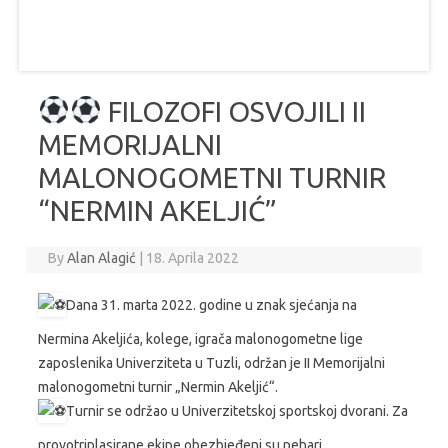
FILOZOFI OSVOJILI II
MEMORIJALNI
MALONOGOMETNI TURNIR
“NERMIN AKELJIĆ”
By
Alan Alagić
|
18. Aprila 2022
Dana 31. marta 2022. godine u znak sjećanja na
Nermina Akeljića, kolege, igrača malonogometne lige
zaposlenika Univerziteta u Tuzli, održan je II Memorijalni
malonogometni turnir „Nermin Akeljić“.
Turnir se održao u Univerzitetskoj sportskoj dvorani. Za
provotriplasirane ekipe obezbjeđeni su pehari.