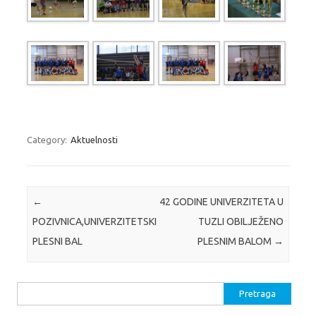
Category:
Aktuelnosti
Post navigation
←
42 GODINE UNIVERZITETA U
POZIVNICA,UNIVERZITETSKI
TUZLI OBILJEŽENO
PLESNI BAL
PLESNIM BALOM
→
Pretraga: